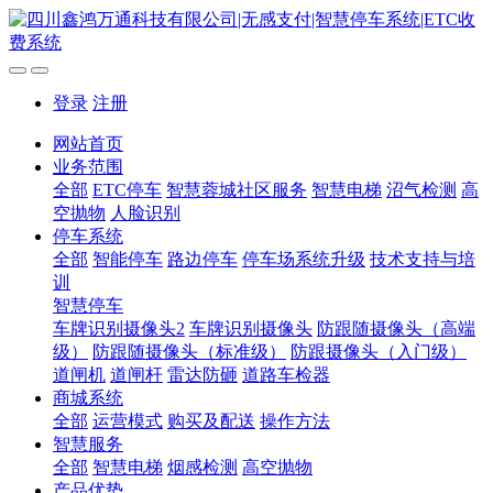
登录
注册
网站首页
业务范围
全部
ETC停车
智慧蓉城社区服务
智慧电梯
沼气检测
高
空抛物
人脸识别
停车系统
全部
智能停车
路边停车
停车场系统升级
技术支持与培
训
智慧停车
车牌识别摄像头2
车牌识别摄像头
防跟随摄像头（高端
级）
防跟随摄像头（标准级）
防跟摄像头（入门级）
道闸机
道闸杆
雷达防砸
道路车检器
商城系统
全部
运营模式
购买及配送
操作方法
智慧服务
全部
智慧电梯
烟感检测
高空抛物
产品优势