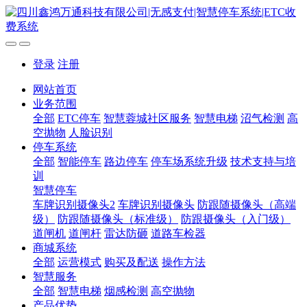
登录
注册
网站首页
业务范围
全部
ETC停车
智慧蓉城社区服务
智慧电梯
沼气检测
高
空抛物
人脸识别
停车系统
全部
智能停车
路边停车
停车场系统升级
技术支持与培
训
智慧停车
车牌识别摄像头2
车牌识别摄像头
防跟随摄像头（高端
级）
防跟随摄像头（标准级）
防跟摄像头（入门级）
道闸机
道闸杆
雷达防砸
道路车检器
商城系统
全部
运营模式
购买及配送
操作方法
智慧服务
全部
智慧电梯
烟感检测
高空抛物
产品优势