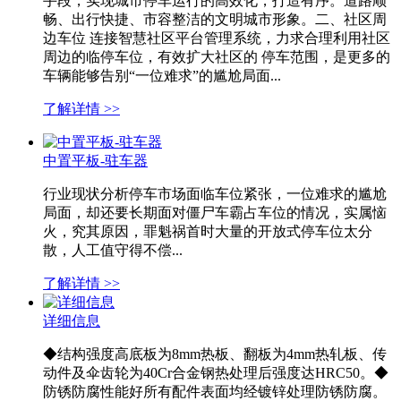
手段，实现城市停车运行的高效化，打造有序。道路顺
畅、出行快捷、市容整洁的文明城市形象。二、社区周
边车位 连接智慧社区平台管理系统，力求合理利用社区
周边的临停车位，有效扩大社区的 停车范围，是更多的
车辆能够告别“一位难求”的尴尬局面...
了解详情 >>
中置平板-驻车器
行业现状分析停车市场面临车位紧张，一位难求的尴尬
局面，却还要长期面对僵尸车霸占车位的情况，实属恼
火，究其原因，罪魁祸首时大量的开放式停车位太分
散，人工值守得不偿...
了解详情 >>
详细信息
◆结构强度高底板为8mm热板、翻板为4mm热轧板、传
动件及伞齿轮为40Cr合金钢热处理后强度达HRC50。◆
防锈防腐性能好所有配件表面均经镀锌处理防锈防腐。