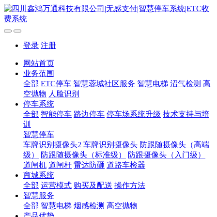
登录
注册
网站首页
业务范围
全部
ETC停车
智慧蓉城社区服务
智慧电梯
沼气检测
高
空抛物
人脸识别
停车系统
全部
智能停车
路边停车
停车场系统升级
技术支持与培
训
智慧停车
车牌识别摄像头2
车牌识别摄像头
防跟随摄像头（高端
级）
防跟随摄像头（标准级）
防跟摄像头（入门级）
道闸机
道闸杆
雷达防砸
道路车检器
商城系统
全部
运营模式
购买及配送
操作方法
智慧服务
全部
智慧电梯
烟感检测
高空抛物
产品优势