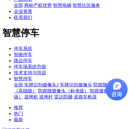
全部
商标产权优势
智慧电梯
智慧社区服务
企业资质
联系我们
智慧停车
停车系统
智能停车
路边停车
停车场系统升级
技术支持与培训
智慧停车
全部
车牌识别摄像头2
车牌识别摄像头
防跟随摄像头
（高端级）
防跟随摄像头（标准级）
防跟摄像头（入门
级）
道闸机
道闸杆
雷达防砸
道路车检器
推荐
热门
最新