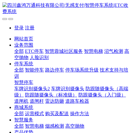
登录
注册
网站首页
业务范围
全部
ETC停车
智慧蓉城社区服务
智慧电梯
沼气检测
高
空抛物
人脸识别
停车系统
全部
智能停车
路边停车
停车场系统升级
技术支持与培
训
智慧停车
车牌识别摄像头2
车牌识别摄像头
防跟随摄像头（高端
级）
防跟随摄像头（标准级）
防跟摄像头（入门级）
道闸机
道闸杆
雷达防砸
道路车检器
商城系统
全部
运营模式
购买及配送
操作方法
智慧服务
全部
智慧电梯
烟感检测
高空抛物
产品优势